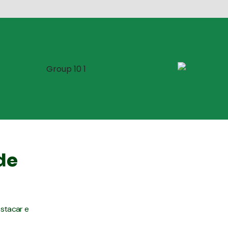
de
estacar e