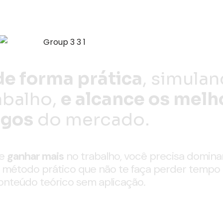
de forma prática
, simula
abalho,
e alcance os melh
rgos
do mercado.
e
ganhar mais
no trabalho, você precisa dominar
m método prático que não te faça perder temp
onteúdo teórico sem aplicação.