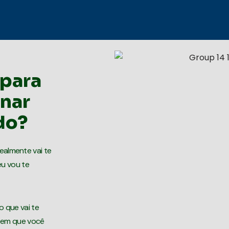
 para
rnar
do?
ealmente vai te
eu vou te
 que vai te
s em que você