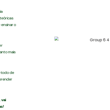
ia
teóricas
 ensinar o
er
uanto mais
método de
aprender
 vai
s!