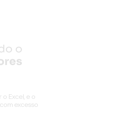
ndo o
ores
 o Excel, e o
o com excesso