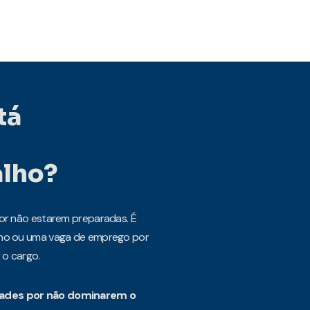
tá
alho?
r não estarem preparadas. É
ho ou uma vaga de emprego por
 o cargo.
ades por não dominarem o