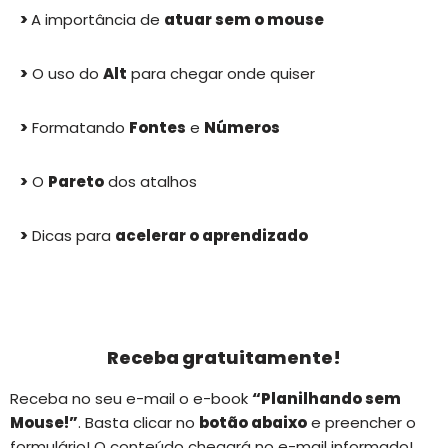
>
A importância de
atuar sem o mouse
>
O uso do
Alt
para chegar onde quiser
>
Formatando
Fontes
e
Números
>
O
Pareto
dos atalhos
>
Dicas para
acelerar o aprendizado
Receba gratuitamente!
Receba no seu e-mail o e-book
“Planilhando sem
Mouse!”
. Basta clicar no
botão abaixo
e preencher o
formulário! O conteúdo chegará no e-mail informado!