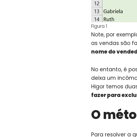
Figura 1
Note, por exempl
as vendas são f
nome do vende
No entanto, é po
deixa um incômod
Higor temos dua
fazer para exclu
O méto
Para resolver a 