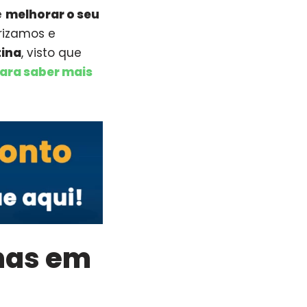
e
melhorar o seu
orizamos e
tina
, visto que
para saber mais
nhas em