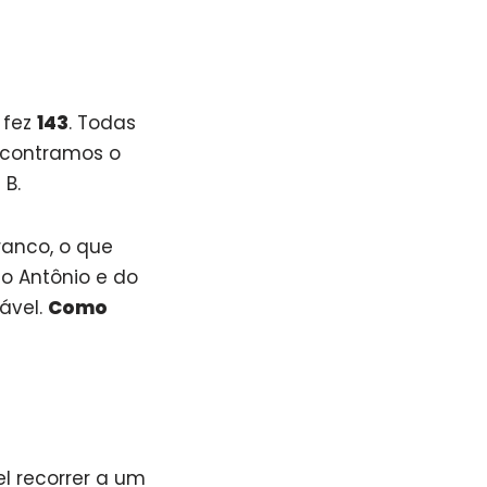
 fez
143
. Todas
ncontramos o
 B.
ranco, o que
do Antônio e do
ável.
Como
el recorrer a um