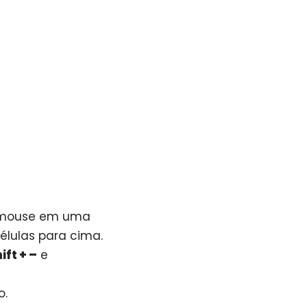
do mouse em uma
células para cima.
ift + –
e
o.