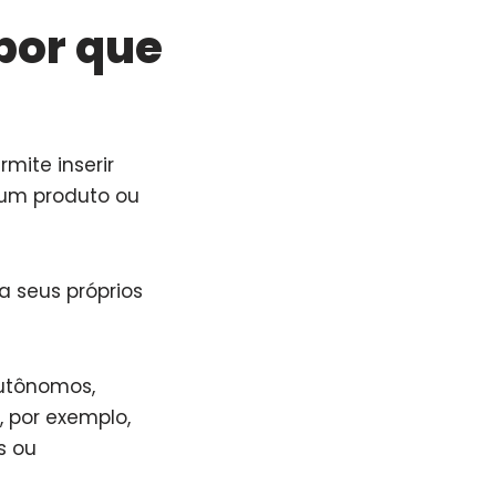
 por que
mite inserir
 um produto ou
a seus próprios
autônomos,
, por exemplo,
s ou