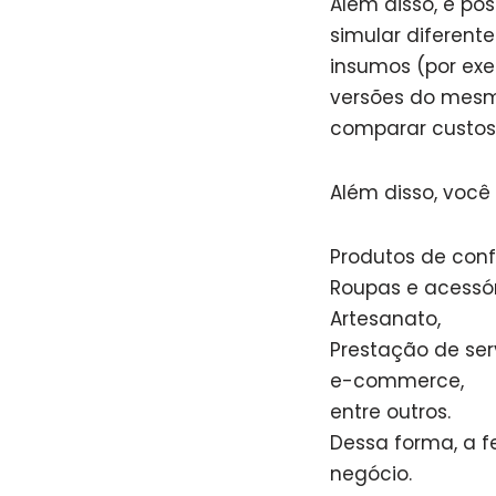
Além disso, é pos
simular diferent
insumos (por exem
versões do mesmo
comparar custos 
Além disso, voc
Produtos de confe
Roupas e acessór
Artesanato,
Prestação de ser
e-commerce,
entre outros.
Dessa forma, a f
negócio.