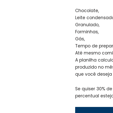
Chocolate,
Leite condensado
Granulado,
Forminhas,
Gás,
Tempo de preparo
Até mesmo comis
A planilha calcu
produzido no mê
que você deseja 
Se quiser 30% de 
percentual estej