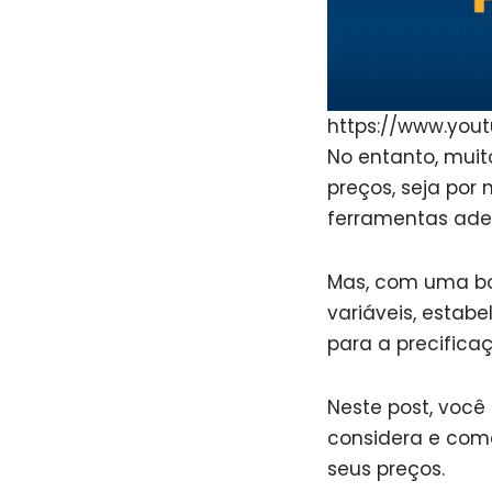
https://www.you
No entanto, muit
preços, seja po
ferramentas ade
Mas, com uma boa 
variáveis, estab
para a precifica
Neste post, você
considera e como
seus preços.