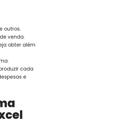
e outros.
 de venda.
ja obter além
ima.
produzir cada
despesas e
rma
xcel