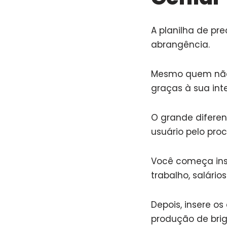
A planilha de pr
abrangência.
Mesmo quem não t
graças à sua int
O grande diferen
usuário pelo pro
Você começa inse
trabalho, salário
Depois, insere o
produção de brig