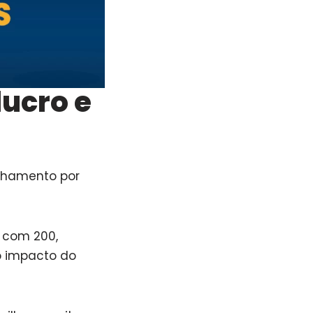
lucro e
anhamento por
 com 200,
o impacto do