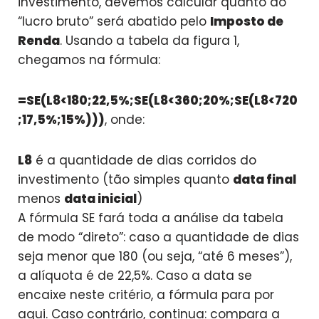
investimento, devemos calcular quanto do
“lucro bruto” será abatido pelo
Imposto de
Renda
. Usando a tabela da figura 1,
chegamos na fórmula:
=SE(L8<180;22,5%;SE(L8<360;20%;SE(L8<720
;17,5%;15%)))
, onde:
L8
é a quantidade de dias corridos do
investimento (tão simples quanto
data final
menos
data inicial
)
A fórmula SE fará toda a análise da tabela
de modo “direto”: caso a quantidade de dias
seja menor que 180 (ou seja, “até 6 meses”),
a alíquota é de 22,5%. Caso a data se
encaixe neste critério, a fórmula para por
aqui. Caso contrário, continua: compara a