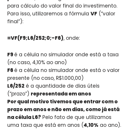
para cálculo do valor final do investimento.
Para isso, utilizaremos a fórmula
VF
(“valor
final”):
=VF(F9;L6/252;0;-F6)
, onde:
F9
é a célula no simulador onde está a taxa
(no caso, 4,10% ao ano)
F6
é a célula no simulador onde está o valor
presente (no caso, R$1.000,00)
L6/252
é a quantidade de dias úteis
(“prazo”)
representada em anos
Por qual motivo tivemos que entrar com o
prazo em anos e não em dias, como já está
na célula L6?
Pelo fato de que utilizamos
uma taxa que está em anos (
4,10%
ao ano).